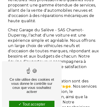
proposent une gamme étendue de services,
allant de la vente d'automobiles neuves et
d'occasion à des réparations mécaniques de
haute qualité.
Chez Garage du Salève - SAS Chamot-
Duperray, l'achat d'une voiture est une
expérience simple et agréable. Nous offrons
un large choix de véhicules neufs et
d'occasion de toutes marques, répondant aux
besoins et aux budgets de chacun. Notre
équipe d'experts vous accompagnera à
chaque étape, assurant une satisfaction
totale.
Ce site utilise des cookies et
La maintenance et la réparation sont des
vous donne le contrôle sur
éléments clés de notre
garage
. Nos services
ceux que vous souhaitez
incluent la vidange, la révision, le
activer
changement de distribution, ainsi que la
gestion des pneumatiques. Notre
Tout accepter