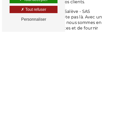
meilleure performance à nos clients.
Tout refuser
La spécialité de Garage du Salève - SAS
Chamot-Duperray ne s'arrête pas là. Avec un
Personnaliser
agrément climatisation
, nous sommes en
mesure de détecter les fuites et de fournir
des recharges de climatisation, un service
essentiel pour le confort et la sécurité de
conduite. Notre équipe intervient aussi pour
le
changement et le remplacement de
pare-brise
, une prestation importante pour
maintenir la visibilité et la sécurité.
La prise en charge de votre véhicule chez
Garage du Salève - SAS Chamot-Duperray se
fait avec une grande efficacité. Nous
comprenons l'importance de votre temps,
c'est pourquoi nous nous engageons à
intervenir dans les plus brefs délais, tout en
garantissant un travail de qualité.