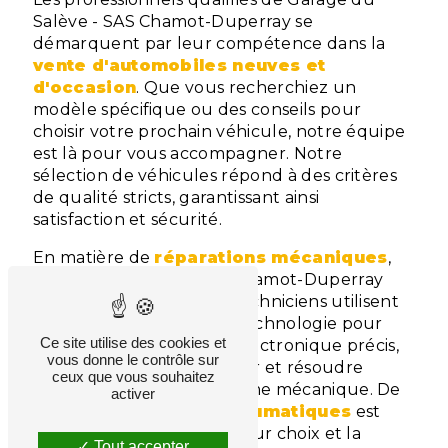
Salève - SAS Chamot-Duperray se
démarquent par leur compétence dans la
vente d'automobiles neuves et
d'occasion
. Que vous recherchiez un
modèle spécifique ou des conseils pour
choisir votre prochain véhicule, notre équipe
est là pour vous accompagner. Notre
sélection de véhicules répond à des critères
de qualité stricts, garantissant ainsi
satisfaction et sécurité.
En matière de
réparations mécaniques
,
Garage du Salève - SAS Chamot-Duperray
excelle également. Nos techniciens utilisent
du matériel de dernière technologie pour
Ce site utilise des cookies et
effectuer un diagnostic électronique précis,
vous donne le contrôle sur
indispensable pour déceler et résoudre
ceux que vous souhaitez
efficacement tout problème mécanique. De
activer
plus, notre service de
pneumatiques
est
conçu pour offrir le meilleur choix et la
Tout accepter